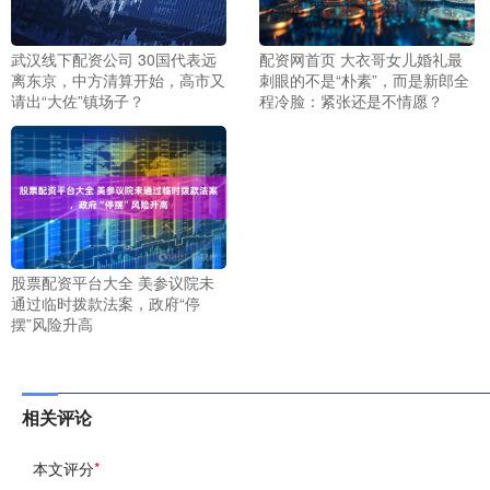
武汉线下配资公司 30国代表远
配资网首页 大衣哥女儿婚礼最
离东京，中方清算开始，高市又
刺眼的不是“朴素”，而是新郎全
请出“大佐”镇场子？
程冷脸：紧张还是不情愿？
股票配资平台大全 美参议院未
通过临时拨款法案，政府“停
摆”风险升高
相关评论
本文评分
*