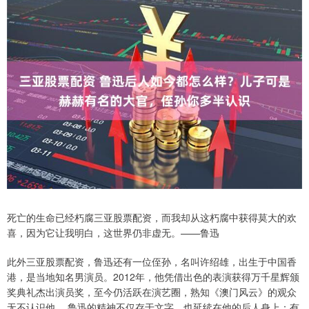
死亡的生命已经朽腐三亚股票配资，而我却从这朽腐中获得莫大的欢
喜，因为它让我明白，这世界仍非虚无。——鲁迅
此外三亚股票配资，鲁迅还有一位侄孙，名叫许绍雄，出生于中国香
港，是当地知名男演员。2012年，他凭借出色的表演获得万千星辉颁
奖典礼杰出演员奖，至今仍活跃在演艺圈，熟知《澳门风云》的观众
无不认识他。 鲁迅的精神不仅存于文字，也延续在他的后人身上：有